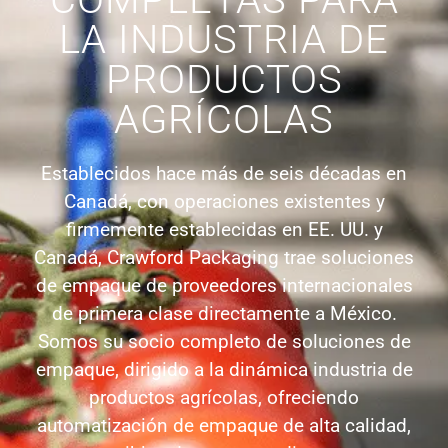
LA INDUSTRIA DE
PRODUCTOS
AGRÍCOLAS
Establecidos hace más de seis décadas en
Canadá, con operaciones existentes y
firmemente establecidas en EE. UU. y
Canadá, Crawford Packaging trae soluciones
de empaque de proveedores internacionales
de primera clase directamente a México.
Somos su socio completo de soluciones de
empaque, dirigido a la dinámica industria de
productos agrícolas, ofreciendo
automatización de empaque de alta calidad,