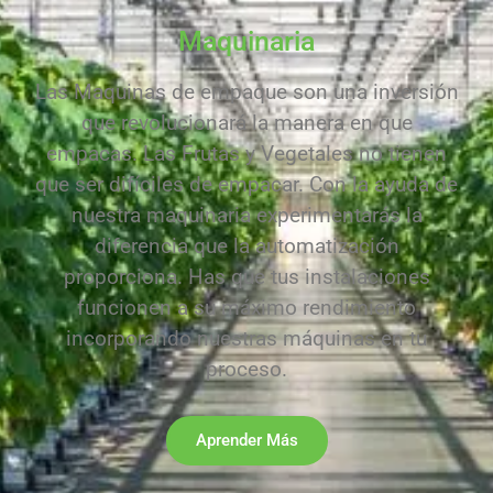
Maquinaria
Las Maquinas de empaque son una inversión
que revolucionará la manera en que
empacas. Las Frutas y Vegetales no tienen
que ser difíciles de empacar. Con la ayuda de
nuestra maquinaria experimentarás la
diferencia que la automatización
proporciona. Has que tus instalaciones
funcionen a su máximo rendimiento
incorporando nuestras máquinas en tu
proceso.
Aprender Más