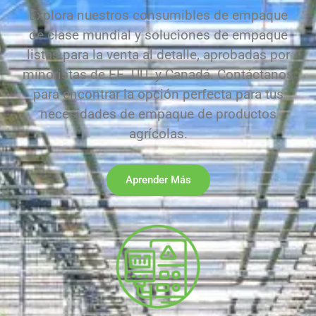
Explora nuestros consumibles de empaque
de clase mundial y soluciones de empaque
listas para la venta al detalle, aprobadas por
minoristas de EE. UU. y Canadá. Contáctanos
para encontrar la opción perfecta para tus
necesidades de empaque de productos
agrícolas.
Aprender Más