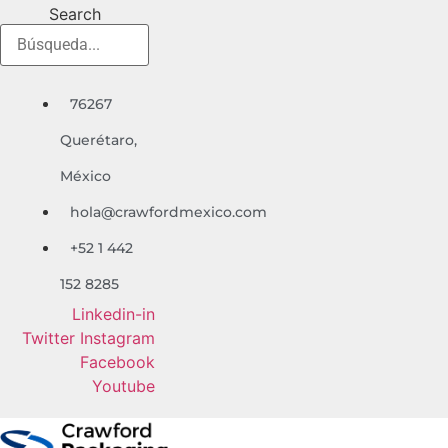
Ir
Search
al
contenido
76267
Quer
é
taro,
México
hola@crawfordmexico.com
+52 1 442
152 8285
Linkedin-in
Twitter
Instagram
Facebook
Youtube