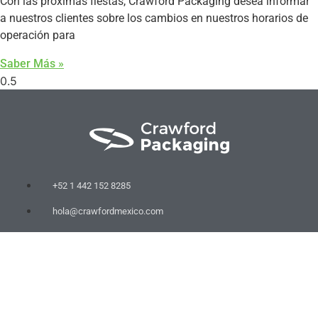
Con las próximas fiestas, Crawford Packaging desea informar
a nuestros clientes sobre los cambios en nuestros horarios de
operación para
Saber Más »
+52 1 442 152 8285
hola@crawfordmexico.com
76267 Querétaro, México
COMPAÑÍA
Productos
Maquinaria