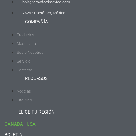
hola@crawfordmexico.com
76267 Querétaro, México
COMPAÑÍA
Productos
Maquinaria
Sobre Nosotros
Servicio
Contacto
RECURSOS
Noticias
Site Map
ELIGE TU REGIÓN
CANADA
|
USA
BOLETÍN