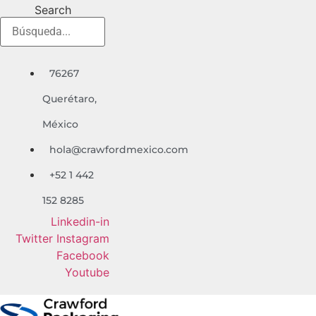
Ir
Search
al
contenido
76267
Quer
é
taro,
México
hola@crawfordmexico.com
+52 1 442
152 8285
Linkedin-in
Twitter
Instagram
Facebook
Youtube