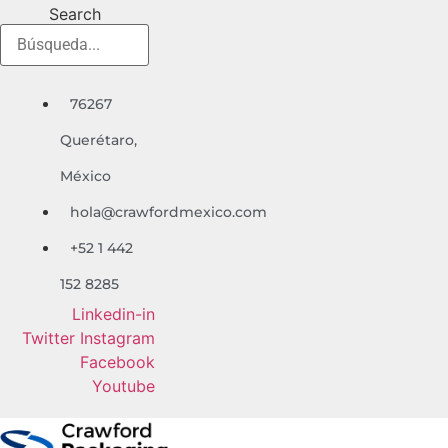
Ir
Search
al
contenido
76267
Quer
é
taro,
México
hola@crawfordmexico.com
+52 1 442
152 8285
Linkedin-in
Twitter
Instagram
Facebook
Youtube