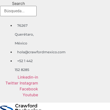
Ir
Search
al
contenido
76267
Quer
é
taro,
México
hola@crawfordmexico.com
+52 1 442
152 8285
Linkedin-in
Twitter
Instagram
Facebook
Youtube