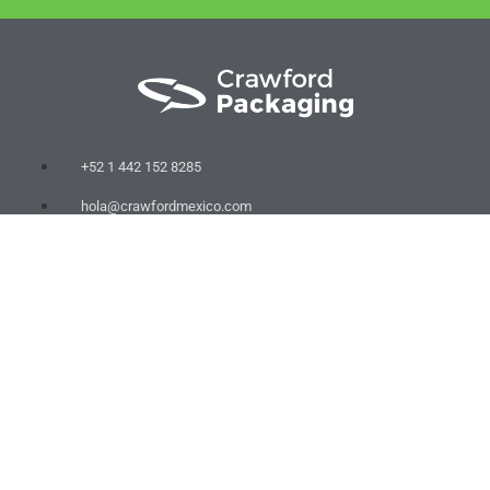
+52 1 442 152 8285
hola@crawfordmexico.com
76267 Querétaro, México
COMPAÑÍA
Productos
Maquinaria
Sobre Nosotros
Servicio
Contacto
RECURSOS