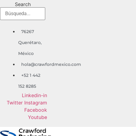
Ir
Search
al
contenido
76267
Quer
é
taro,
México
hola@crawfordmexico.com
+52 1 442
152 8285
Linkedin-in
Twitter
Instagram
Facebook
Youtube