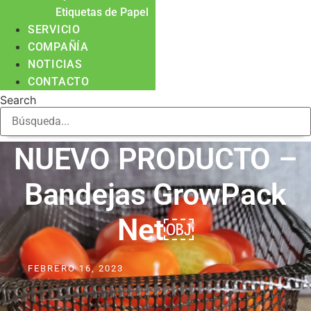
Etiquetas de Papel
SERVICIO
COMPAÑÍA
NOTICIAS
CONTACTO
Search
NUEVO PRODUCTO –
Bandejas GrowPack
Net￼
FEBRERO 16, 2023