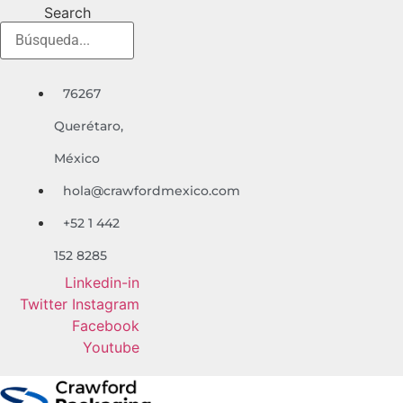
Ir
Search
al
contenido
76267
Quer
é
taro,
México
hola@crawfordmexico.com
+52 1 442
152 8285
Linkedin-in
Twitter
Instagram
Facebook
Youtube